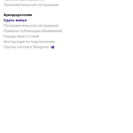
Пользовательское соглашение
Арендодателям
Сдать жилье
Пользовательское соглашение
Правила публикации объявлений
Города присутствия
Инструкция по подключению
Группа хостов в Telegram
Безопасные платежи
Мобильные приложения
Кукурента — платформа для самостоятельных путешествий
О сервисе
О команде
Партнёрам
Инвесторам