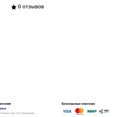
0
отзывов
ателям
Безопасные платежи
илье
ательское соглашение