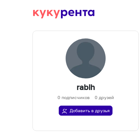
rabih
0
подписчиков
0
друзей
Добавить в друзья