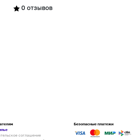
0
отзывов
ателям
Безопасные платежи
илье
ательское соглашение