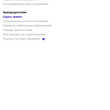
Пользовательское соглашение
Арендодателям
Сдать жилье
Пользовательское соглашение
Правила публикации объявлений
Города присутствия
Инструкция по подключению
Группа хостов в Telegram
Безопасные платежи
Мобильные приложения
Кукурента — платформа для самостоятельных путешествий
О сервисе
О команде
Партнёрам
Инвесторам