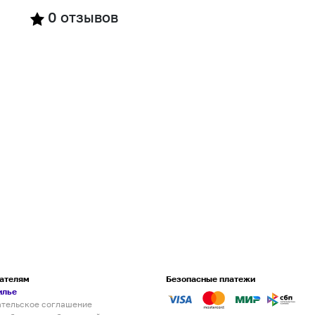
0
отзывов
ателям
Безопасные платежи
илье
ательское соглашение