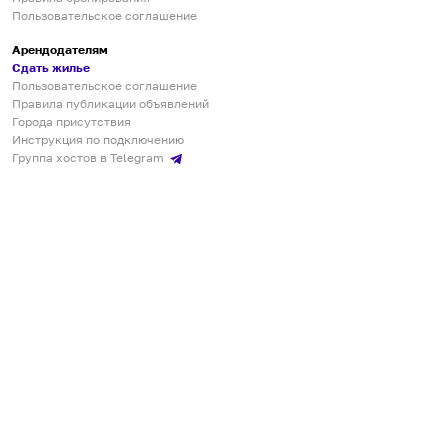
Пользовательское соглашение
Арендодателям
Сдать жилье
Пользовательское соглашение
Правила публикации объявлений
Города присутствия
Инструкция по подключению
Группа хостов в Telegram
Безопасные платежи
Мобильные приложения
Кукурента — платформа для самостоятельных путешествий
О сервисе
О команде
Партнёрам
Инвесторам