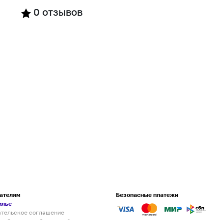
0
отзывов
ателям
Безопасные платежи
илье
ательское соглашение