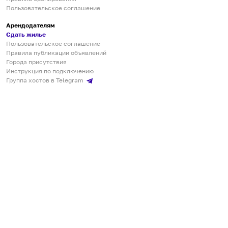
Пользовательское соглашение
Арендодателям
Сдать жилье
Пользовательское соглашение
Правила публикации объявлений
Города присутствия
Инструкция по подключению
Группа хостов в Telegram
Безопасные платежи
Мобильные приложения
Кукурента — платформа для самостоятельных путешествий
О сервисе
О команде
Партнёрам
Инвесторам