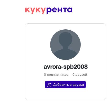
avrora-spb2008
0
подписчиков
0
друзей
Добавить в друзья