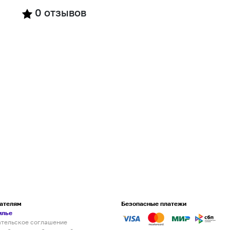
0
отзывов
ателям
Безопасные платежи
илье
ательское соглашение