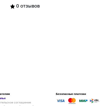
0
отзывов
ателям
Безопасные платежи
илье
ательское соглашение