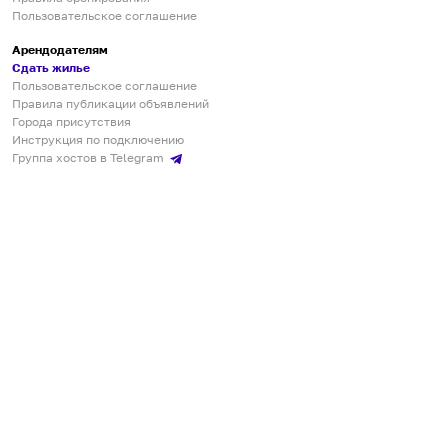
Пользовательское соглашение
Арендодателям
Сдать жилье
Пользовательское соглашение
Правила публикации объявлений
Города присутствия
Инструкция по подключению
Группа хостов в Telegram
Безопасные платежи
Мобильные приложения
Кукурента — платформа для самостоятельных путешествий
О сервисе
О команде
Партнёрам
Инвесторам