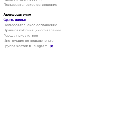
Пользовательское соглашение
Арендодателям
Сдать жилье
Пользовательское соглашение
Правила публикации объявлений
Города присутствия
Инструкция по подключению
Группа хостов в Telegram
Безопасные платежи
Мобильные приложения
Кукурента — платформа для самостоятельных путешествий
О сервисе
О команде
Партнёрам
Инвесторам