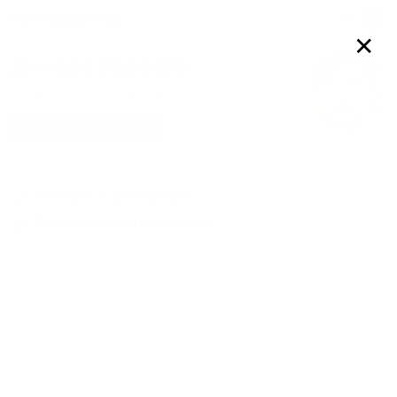
Войти
✕
Динара Бараева
0
подписчиков
0
друзей
Добавить в друзья
Телефон подтвержден
Личность подтверждена