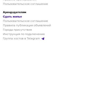
Пользовательское соглашение
Арендодателям
Сдать жилье
Пользовательское соглашение
Правила публикации объявлений
Города присутствия
Инструкция по подключению
Группа хостов в Telegram
Безопасные платежи
Мобильные приложения
Кукурента — платформа для самостоятельных путешествий
О сервисе
О команде
Партнёрам
Инвесторам