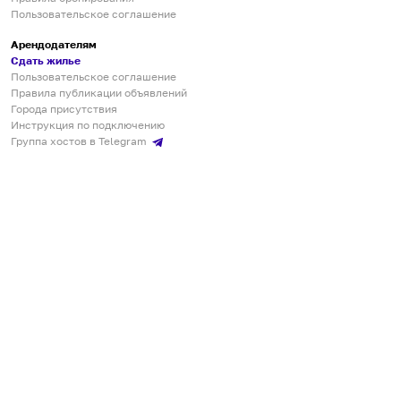
Пользовательское соглашение
Арендодателям
Сдать жилье
Пользовательское соглашение
Правила публикации объявлений
Города присутствия
Инструкция по подключению
Группа хостов в Telegram
Безопасные платежи
Мобильные приложения
Кукурента — платформа для самостоятельных путешествий
О сервисе
О команде
Партнёрам
Инвесторам