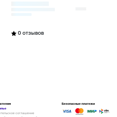
0
отзывов
ателям
Безопасные платежи
илье
ательское соглашение