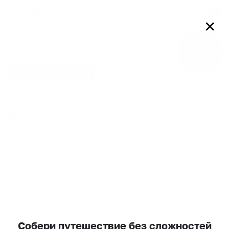
Войти
✕
oyagirsky
0
подписчиков
0
друзей
Добавить в друзья
Телефон подтвержден
Собери путешествие без сложностей