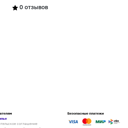
0
отзывов
ателям
Безопасные платежи
илье
ательское соглашение