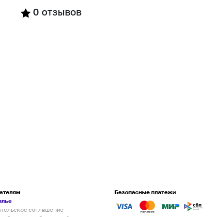
0
отзывов
ателям
Безопасные платежи
илье
ательское соглашение