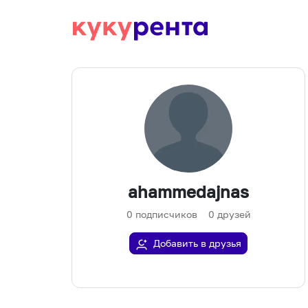
ahammedajnas
0
подписчиков
0
друзей
Добавить в друзья