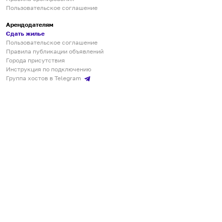
Пользовательское соглашение
Арендодателям
Сдать жилье
Пользовательское соглашение
Правила публикации объявлений
Города присутствия
Инструкция по подключению
Группа хостов в Telegram
Безопасные платежи
Мобильные приложения
Кукурента — платформа для самостоятельных путешествий
О сервисе
О команде
Партнёрам
Инвесторам