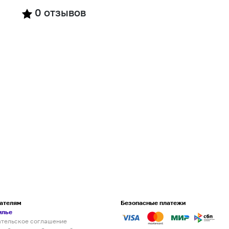
0
отзывов
ателям
Безопасные платежи
илье
ательское соглашение