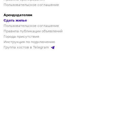
Пользовательское соглашение
Арендодателям
Сдать жилье
Пользовательское соглашение
Правила публикации объявлений
Города присутствия
Инструкция по подключению
Группа хостов в Telegram
Безопасные платежи
Мобильные приложения
Кукурента — платформа для самостоятельных путешествий
О сервисе
О команде
Партнёрам
Инвесторам