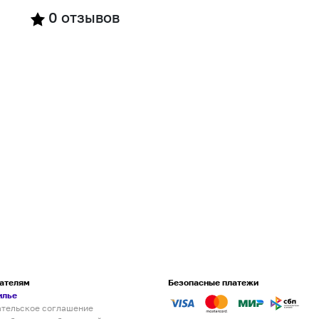
0
отзывов
ателям
Безопасные платежи
илье
ательское соглашение