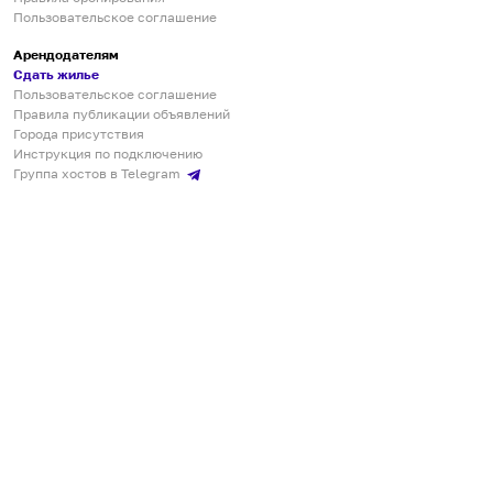
Пользовательское соглашение
Арендодателям
Сдать жилье
Пользовательское соглашение
Правила публикации объявлений
Города присутствия
Инструкция по подключению
Группа хостов в Telegram
Безопасные платежи
Мобильные приложения
Кукурента — платформа для самостоятельных путешествий
О сервисе
О команде
Партнёрам
Инвесторам