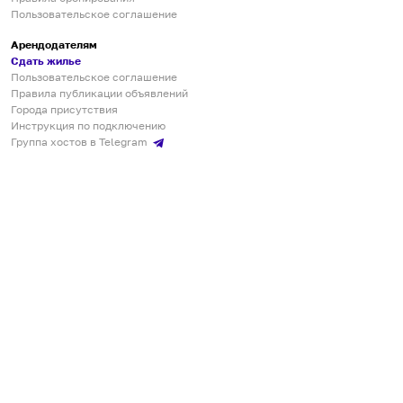
Пользовательское соглашение
Арендодателям
Сдать жилье
Пользовательское соглашение
Правила публикации объявлений
Города присутствия
Инструкция по подключению
Группа хостов в Telegram
Безопасные платежи
Мобильные приложения
Кукурента — платформа для самостоятельных путешествий
О сервисе
О команде
Партнёрам
Инвесторам