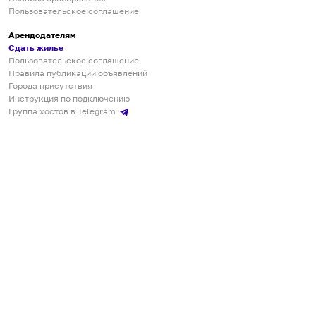
Пользовательское соглашение
Арендодателям
Сдать жилье
Пользовательское соглашение
Правила публикации объявлений
Города присутствия
Инструкция по подключению
Группа хостов в Telegram
Безопасные платежи
Мобильные приложения
Кукурента — платформа для самостоятельных путешествий
О сервисе
О команде
Партнёрам
Инвесторам