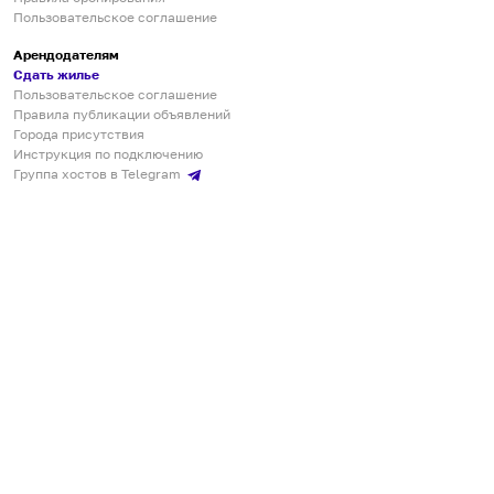
Пользовательское соглашение
Арендодателям
Сдать жилье
Пользовательское соглашение
Правила публикации объявлений
Города присутствия
Инструкция по подключению
Группа хостов в Telegram
Безопасные платежи
Мобильные приложения
Кукурента — платформа для самостоятельных путешествий
О сервисе
О команде
Партнёрам
Инвесторам