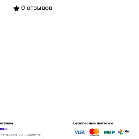
0
отзывов
ателям
Безопасные платежи
илье
ательское соглашение