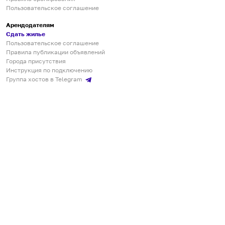
Пользовательское соглашение
Арендодателям
Сдать жилье
Пользовательское соглашение
Правила публикации объявлений
Города присутствия
Инструкция по подключению
Группа хостов в Telegram
Безопасные платежи
Мобильные приложения
Кукурента — платформа для самостоятельных путешествий
О сервисе
О команде
Партнёрам
Инвесторам