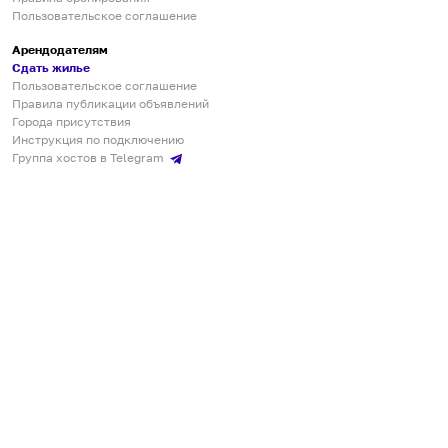
Пользовательское соглашение
Арендодателям
Сдать жилье
Пользовательское соглашение
Правила публикации объявлений
Города присутствия
Инструкция по подключению
Группа хостов в Telegram
Безопасные платежи
Мобильные приложения
Кукурента — платформа для самостоятельных путешествий
О сервисе
О команде
Партнёрам
Инвесторам