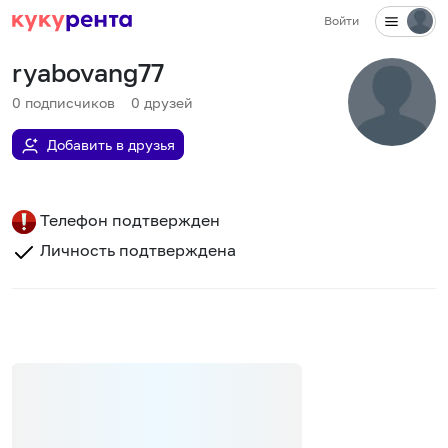
Войти
ryabovang77
0
подписчиков
0
друзей
Добавить в друзья
Телефон подтвержден
Личность подтверждена