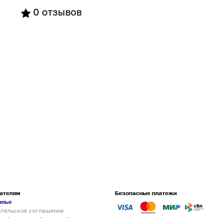
0
отзывов
ателям
Безопасные платежи
илье
ательское соглашение