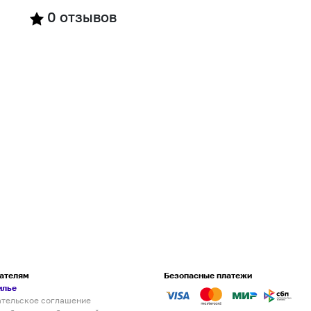
0
отзывов
ателям
Безопасные платежи
илье
ательское соглашение