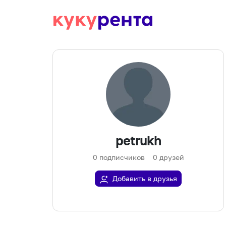
petrukh
0
подписчиков
0
друзей
Добавить в друзья