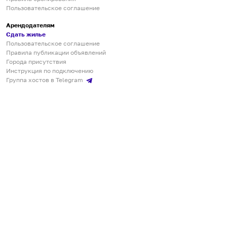
Пользовательское соглашение
Арендодателям
Сдать жилье
Пользовательское соглашение
Правила публикации объявлений
Города присутствия
Инструкция по подключению
Группа хостов в Telegram
Безопасные платежи
Мобильные приложения
Кукурента — платформа для самостоятельных путешествий
О сервисе
О команде
Партнёрам
Инвесторам