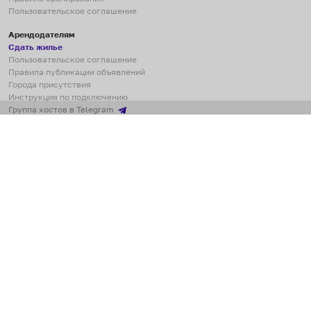
Пользовательское соглашение
Арендодателям
Сдать жилье
Пользовательское соглашение
Правила публикации объявлений
Города присутствия
Инструкция по подключению
Группа хостов в Telegram
Безопасные платежи
Мобильные приложения
Кукурента — платформа для самостоятельных путешествий
О сервисе
О команде
Партнёрам
Инвесторам