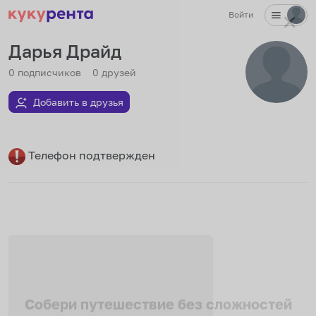
Войти
✕
Дарья Драйд
0
подписчиков
0
друзей
Добавить в друзья
Телефон подтвержден
Собери путешествие без сложностей