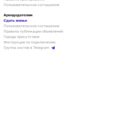
Пользовательское соглашение
Арендодателям
Сдать жилье
Пользовательское соглашение
Правила публикации объявлений
Города присутствия
Инструкция по подключению
Группа хостов в Telegram
Безопасные платежи
Мобильные приложения
Кукурента — платформа для самостоятельных путешествий
О сервисе
О команде
Партнёрам
Инвесторам