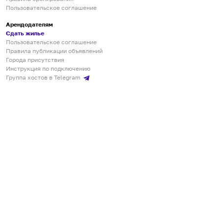
Пользовательское соглашение
Арендодателям
Сдать жилье
Пользовательское соглашение
Правила публикации объявлений
Города присутствия
Инструкция по подключению
Группа хостов в Telegram
Безопасные платежи
Мобильные приложения
Кукурента — платформа для самостоятельных путешествий
О сервисе
О команде
Партнёрам
Инвесторам