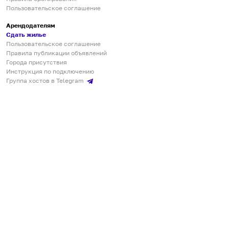
Пользовательское соглашение
Арендодателям
Сдать жилье
Пользовательское соглашение
Правила публикации объявлений
Города присутствия
Инструкция по подключению
Группа хостов в Telegram
Безопасные платежи
Мобильные приложения
Кукурента — платформа для самостоятельных путешествий
О сервисе
О команде
Партнёрам
Инвесторам