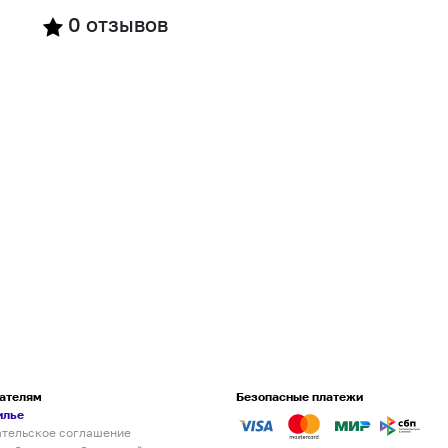
0
отзывов
ателям
Безопасные платежи
илье
ательское соглашение