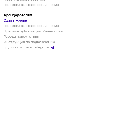
Пользовательское соглашение
Арендодателям
Сдать жилье
Пользовательское соглашение
Правила публикации объявлений
Города присутствия
Инструкция по подключению
Группа хостов в Telegram
Безопасные платежи
Мобильные приложения
Кукурента — платформа для самостоятельных путешествий
О сервисе
О команде
Партнёрам
Инвесторам