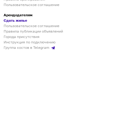
Пользовательское соглашение
Арендодателям
Сдать жилье
Пользовательское соглашение
Правила публикации объявлений
Города присутствия
Инструкция по подключению
Группа хостов в Telegram
Безопасные платежи
Мобильные приложения
Кукурента — платформа для самостоятельных путешествий
О сервисе
О команде
Партнёрам
Инвесторам