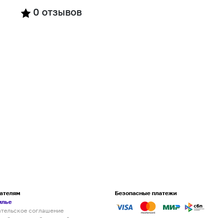
0
отзывов
ателям
Безопасные платежи
илье
ательское соглашение