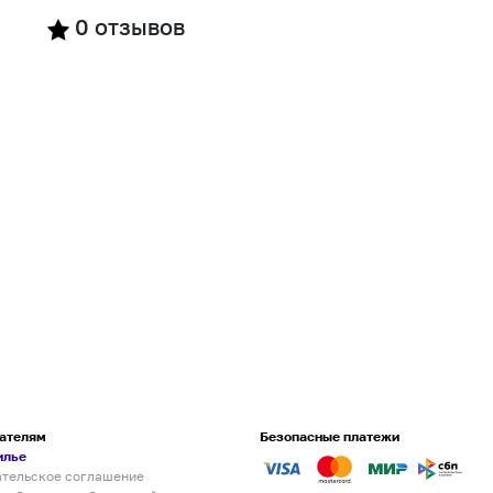
0
отзывов
ателям
Безопасные платежи
илье
ательское соглашение