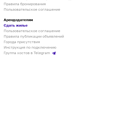
Правила бронирования
Пользовательское соглашение
Арендодателям
Сдать жилье
Пользовательское соглашение
Правила публикации объявлений
Города присутствия
Инструкция по подключению
Группа хостов в Telegram
Безопасные платежи
Мобильные приложения
Кукурента — платформа для самостоятельных путешествий
О сервисе
О команде
Партнёрам