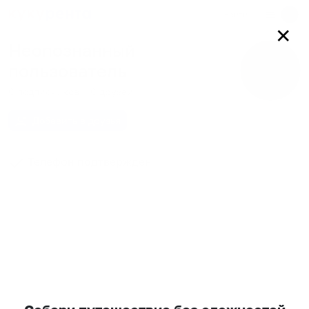
Войти
✕
Неопознанный
пользователь
0
подписчиков
0
друзей
Добавить в друзья
Телефон подтвержден