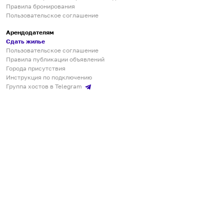
Правила бронирования
Пользовательское соглашение
Арендодателям
Сдать жилье
Пользовательское соглашение
Правила публикации объявлений
Города присутствия
Инструкция по подключению
Группа хостов в Telegram
Безопасные платежи
Мобильные приложения
Кукурента — платформа для самостоятельных путешествий
О сервисе
О команде
Партнёрам