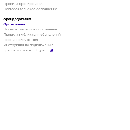
Правила бронирования
Пользовательское соглашение
Арендодателям
Сдать жилье
Пользовательское соглашение
Правила публикации объявлений
Города присутствия
Инструкция по подключению
Группа хостов в Telegram
Безопасные платежи
Мобильные приложения
Кукурента — платформа для самостоятельных путешествий
О сервисе
О команде
Партнёрам