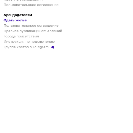
Пользовательское соглашение
Арендодателям
Сдать жилье
Пользовательское соглашение
Правила публикации объявлений
Города присутствия
Инструкция по подключению
Группа хостов в Telegram
Безопасные платежи
Мобильные приложения
Кукурента — платформа для самостоятельных путешествий
О сервисе
О команде
Партнёрам
Инвесторам