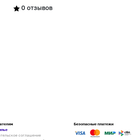
0
отзывов
ателям
Безопасные платежи
илье
ательское соглашение