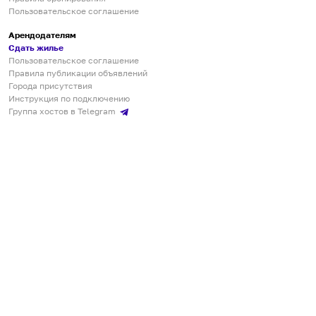
Пользовательское соглашение
Арендодателям
Сдать жилье
Пользовательское соглашение
Правила публикации объявлений
Города присутствия
Инструкция по подключению
Группа хостов в Telegram
Безопасные платежи
Мобильные приложения
Кукурента — платформа для самостоятельных путешествий
О сервисе
О команде
Партнёрам
Инвесторам